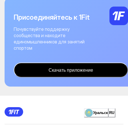
Присоединяйтесь к 1Fit
Почувствуйте поддержку
сообщества и находите
единомышленников для занятий
спортом
Скачать приложение
Уральск
RU