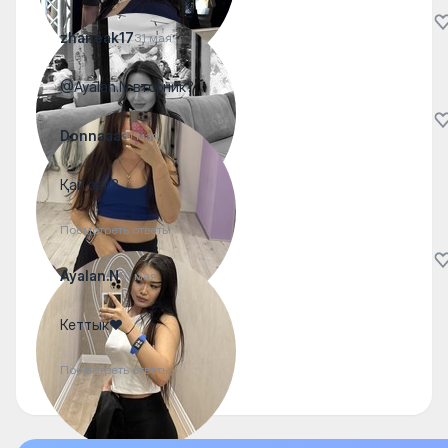
zhaneak17
31 мая
@Ayalan.N вторник?
Donnaaa
31 мая
Қай зал?
Посмотреть ответы
Ayalan.N
31 мая
Кеттык❤️
Посмотреть ответы