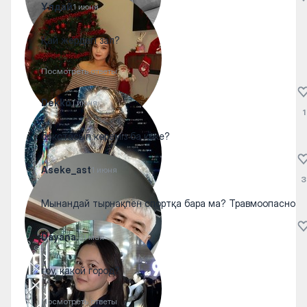
Ұлдай
1 июня
Қай жердегі зал?
Посмотреть ответы
Dekko
1 июня
1
бокстасып көреміз ба көке?
Aseke_ast
1 июня
3
Мынандай тырнақпен спортқа бара ма? Травмоопасно
Dayana.
31 мая
гоу, какой город?
Посмотреть ответы