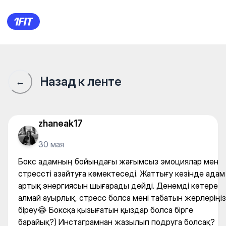
Бокс адамның бойындағы жа
Назад к ленте
←
zhaneak17
30 мая
Бокс адамның бойындағы жағымсыз эмоциялар мен
стрессті азайтуға көмектеседі. Жаттығу кезінде адам
артық энергиясын шығарады дейді. Денемді көтере
алмай ауырлық, стресс болса мені табатын жерлеріңіз
біреу😂 Боксқа қызығатын қыздар болса бірге
барайық?) Инстаграмнан жазылып подруга болсақ?