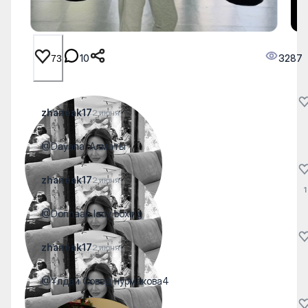
10
3287
73
zhaneak17
2 июня
@Dayana. Алматы
zhaneak17
2 июня
1
@Donnaaa lady boxing
zhaneak17
2 июня
@Ұлдай Совед нурмакова4