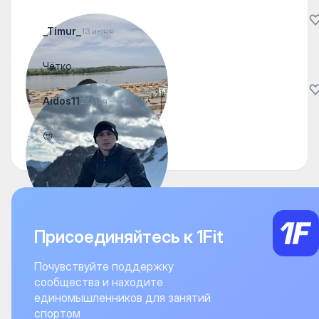
_Timur_
13 июня
Чётко
Aidos11
27 мая
😍
Присоединяйтесь к 1Fit
Почувствуйте поддержку
сообщества и находите
единомышленников для занятий
спортом