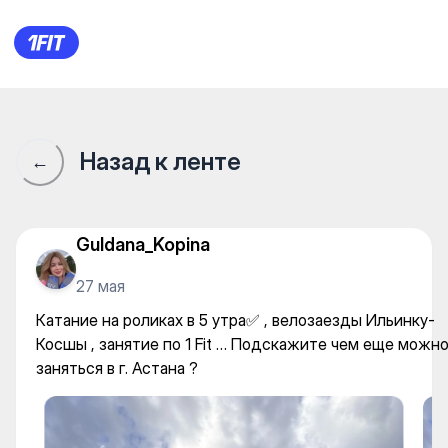
Катание на роликах в 5 утра✅
Назад к ленте
←
Guldana_Kopina
27 мая
Катание на роликах в 5 утра✅ , велозаезды Ильинку-
Косшы , занятие по 1 Fit … Подскажите чем еще можн
заняться в г. Астана ?