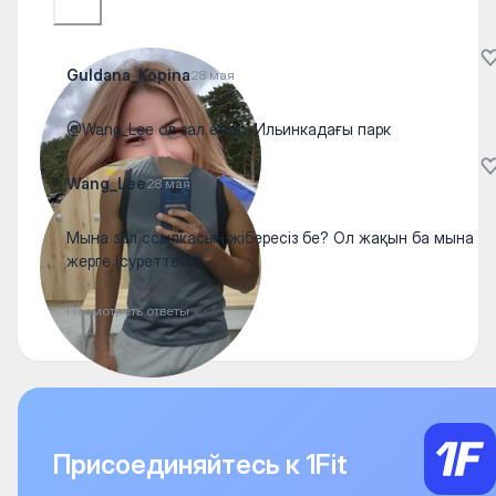
Guldana_Kopina
28 мая
@Wang_Lee ол зал емес. Ильинкадағы парк
Wang_Lee
28 мая
Мына зал ссылкасын жібересіз бе? Ол жақын ба мына
жерге (суреттегі)?
Посмотреть ответы
Присоединяйтесь к 1Fit