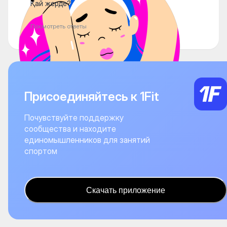
Қай жерде?
Посмотреть ответы
Присоединяйтесь к 1Fit
Почувствуйте поддержку
сообщества и находите
единомышленников для занятий
спортом
Скачать приложение