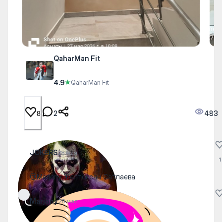
QaharMan Fit
4.9
★
QaharMan Fit
2
483
8
JOKERS
28 мая
1
@Marjony Желтоксан Сатпаева
Marjony
28 мая