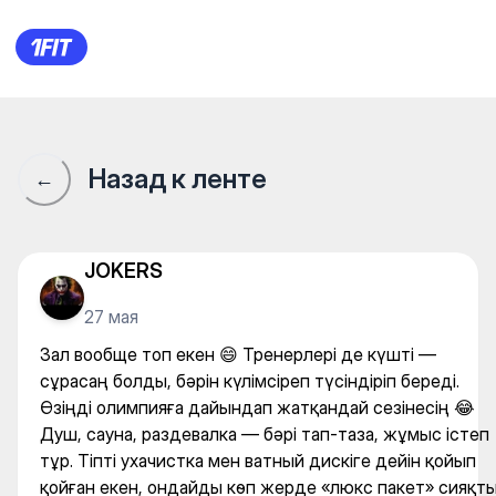
QaharMan Fit — Gym
Назад к ленте
←
JOKERS
27 мая
Зал вообще топ екен 😄 Тренерлері де күшті —
сұрасаң болды, бәрін күлімсіреп түсіндіріп береді.
Өзіңді олимпияға дайындап жатқандай сезінесің 😂
Душ, сауна, раздевалка — бәрі тап-таза, жұмыс істеп
тұр. Тіпті ухачистка мен ватный дискіге дейін қойып
қойған екен, ондайды көп жерде «люкс пакет» сияқт