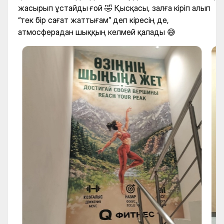
жасырып ұстайды ғой 🤣 Қысқасы, залға кіріп алып
“тек бір сағат жаттығам” деп кіресің де,
атмосферадан шыққың келмей қалады 😅