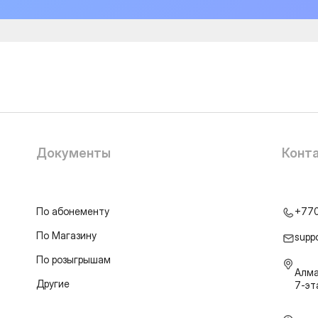
Документы
Конт
По абонементу
+77
По Магазину
supp
По розыгрышам
Алма
Другие
7-э