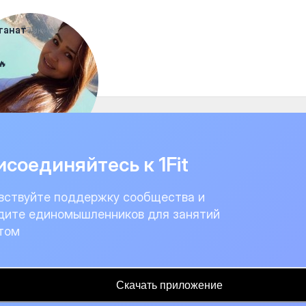
танат
7 июня
🔥
соединяйтесь к 1Fit
вствуйте поддержку сообщества и
дите единомышленников для занятий
том
Скачать приложение