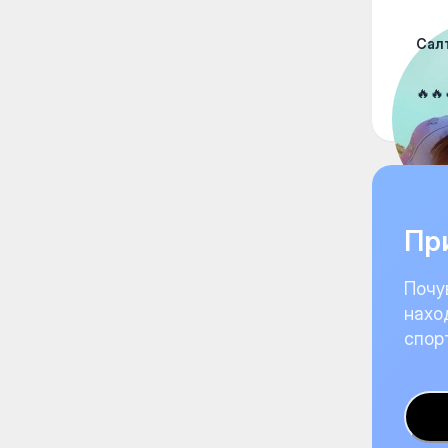
Сал
🔥🔥
При
Почу
нахо
спор