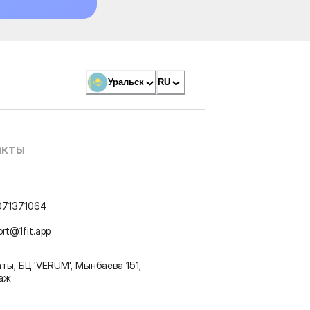
Уральск
RU
акты
071371064
ort@1fit.app
ты, БЦ 'VERUM', Мынбаева 151,
таж