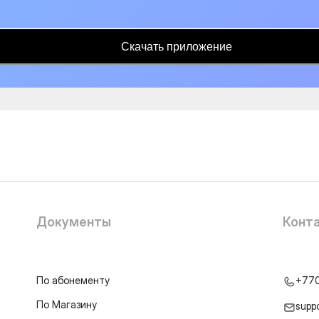
Скачать приложение
Документы
Конт
По абонементу
+77
По Магазину
supp