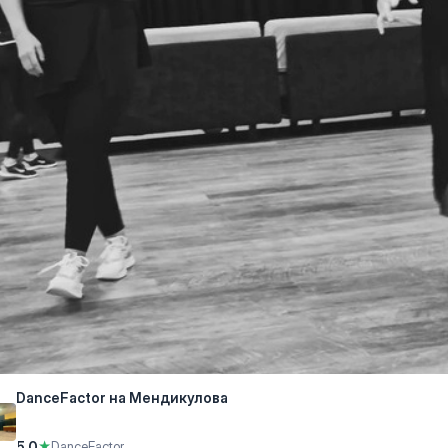
DanceFactor на Мендикулова
5.0
★
DanceFactor