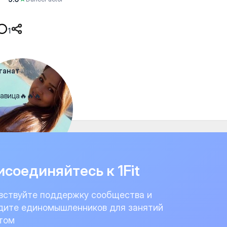
1
танат
7 июня
авица🔥🔥🔥
соединяйтесь к 1Fit
вствуйте поддержку сообщества и
дите единомышленников для занятий
том