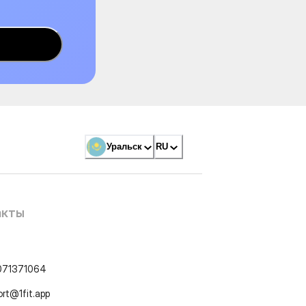
Уральск
RU
акты
071371064
ort@1fit.app