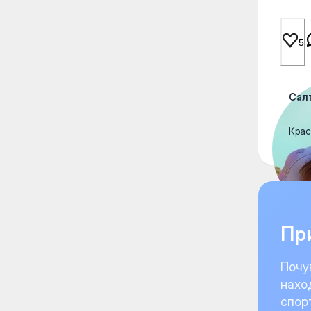
5
Сал
Крас
При
Почу
нахо
спор