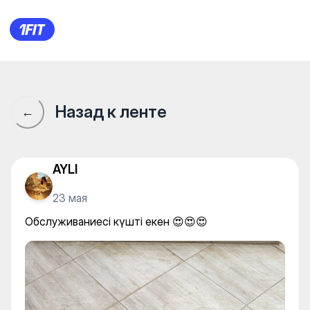
Обслуживаниесі күшті екен 
Назад к ленте
←
AYLI
23 мая
Обслуживаниесі күшті екен 😍😍😍