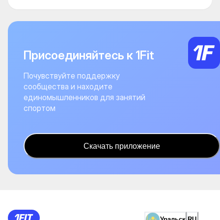
Присоединяйтесь к 1Fit
Почувствуйте поддержку
сообщества и находите
единомышленников для занятий
спортом
Скачать приложение
Уральск
RU