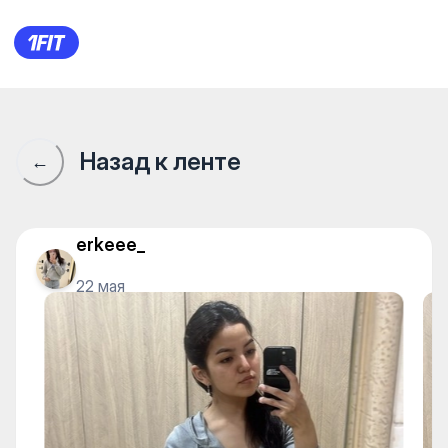
Aqua Fit — Water sports
Назад к ленте
←
erkeee_
22 мая