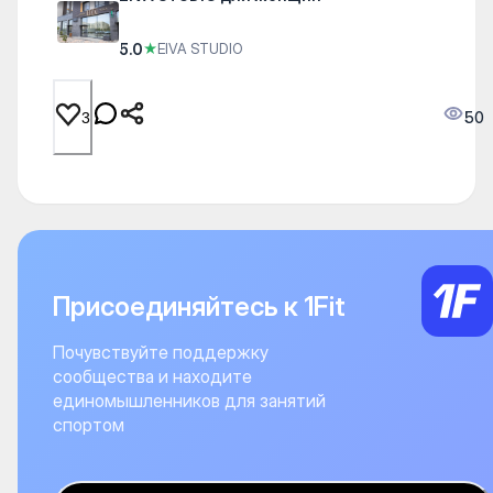
5.0
★
EIVA STUDIO
50
3
Присоединяйтесь к 1Fit
Почувствуйте поддержку
сообщества и находите
единомышленников для занятий
спортом