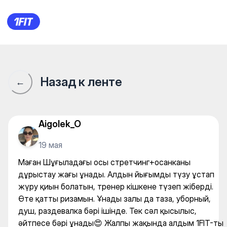
Жаңа дем — Stretching
Назад к ленте
←
Aigolek_O
19 мая
Маған Шұғыладағы осы стретчинг+осанканы
дұрыстау жағы ұнады. Алдын йығымды түзу ұстап
жүру қиын болатын, тренер кішкене түзеп жіберді.
Өте қатты ризамын. Ұнады залы да таза, уборный,
душ, раздевалка бәрі ішінде. Тек сәл қысылыс,
әйтпесе бәрі ұнады😍 Жалпы жақында алдым 1FIT-ты