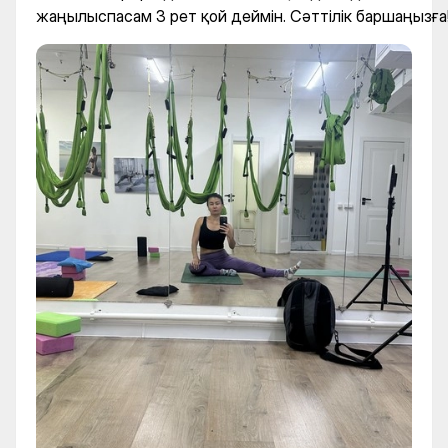
жаңылыспасам 3 рет қой деймін. Сәттілік баршаңызға