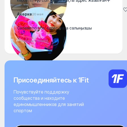
көрсетіп тұр сол жерде нақты адрес жазылған🌹
Акерке
20 мая
Сәлеметсіз бе, адрес жаза салыңызшы
Посмотреть ответы
Присоединяйтесь к 1Fit
Почувствуйте поддержку
сообщества и находите
единомышленников для занятий
спортом