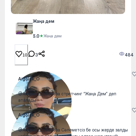
Жаңа дем
5.0
★
Жаңа дем
3
484
10
Aigolek_O
22 мая
@Акерке Досалиева стретчинг “Жаңа Дем” деп
аталады
Aigolek_O
22 мая
@Акерке Досалиева Сәлеметсіз бе осы жерде залды