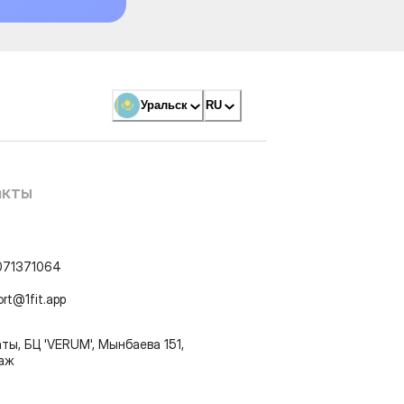
Уральск
RU
акты
071371064
ort@1fit.app
ты, БЦ 'VERUM', Мынбаева 151,
таж