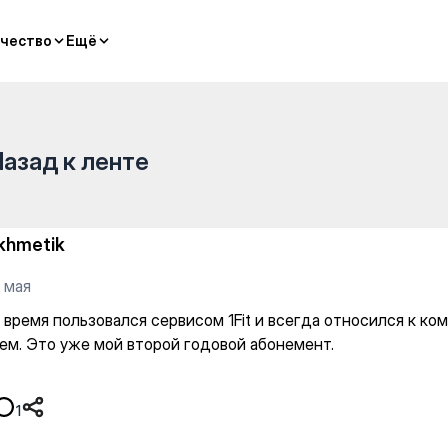
рвисом 1Fit и всегда относи
чество
чество
Ещё
Ещё
Назад к ленте
khmetik
 мая
 время пользовался сервисом 1Fit и всегда относился к ко
ем. Это уже мой второй годовой абонемент.
1