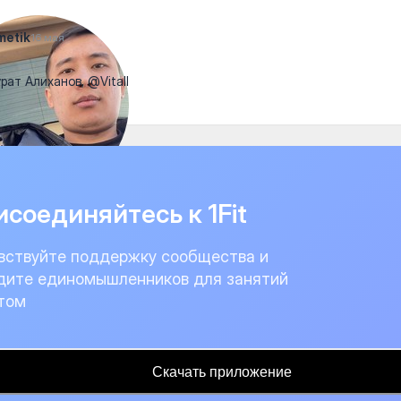
metik
16 мая
ат Алиханов, @Vitall
соединяйтесь к 1Fit
вствуйте поддержку сообщества и
дите единомышленников для занятий
том
Скачать приложение