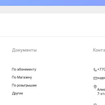
Документы
Конт
По абонементу
+77
По Магазину
supp
По розыгрышам
Алма
Другие
7-э