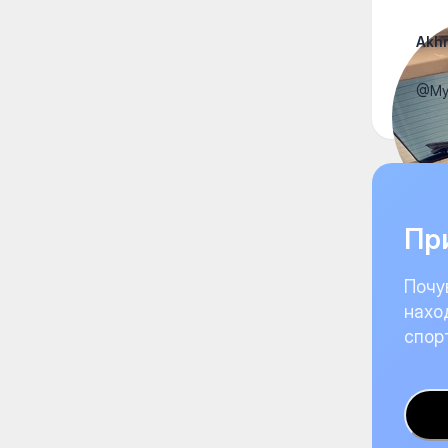
Akh
@Мур
При
Почу
нахо
спор