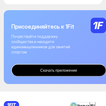
Присоединяйтесь к 1Fit
Почувствуйте поддержку
сообщества и находите
единомышленников для занятий
спортом
Скачать приложение
Уральск
RU