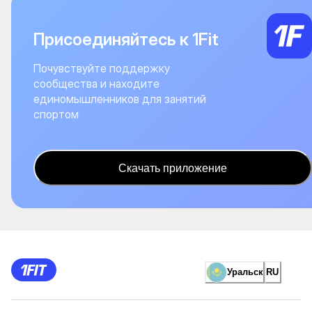
Присоединяйтесь к 1Fit
Почувствуйте поддержку
сообщества и находите
единомышленников для занятий
спортом
Скачать приложение
Уральск
RU