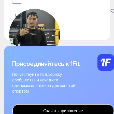
Еркебулан
15 мая
Пива калай кетты
Присоединяйтесь к 1Fit
Почувствуйте поддержку
сообщества и находите
единомышленников для занятий
спортом
Скачать приложение