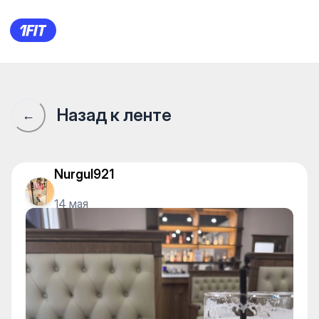
Банный комплекс Lavarium —
Назад к ленте
←
Nurgul921
14 мая