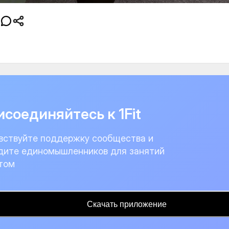
соединяйтесь к 1Fit
вствуйте поддержку сообщества и
дите единомышленников для занятий
том
Скачать приложение