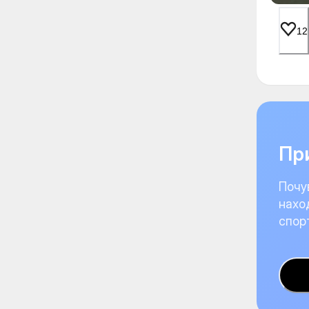
12
При
Почу
нахо
спор