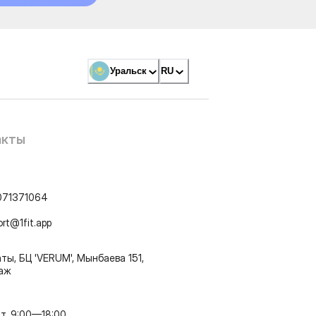
Уральск
RU
акты
071371064
ort@1fit.app
ты, БЦ 'VERUM', Мынбаева 151,
таж
т, 9:00—18:00