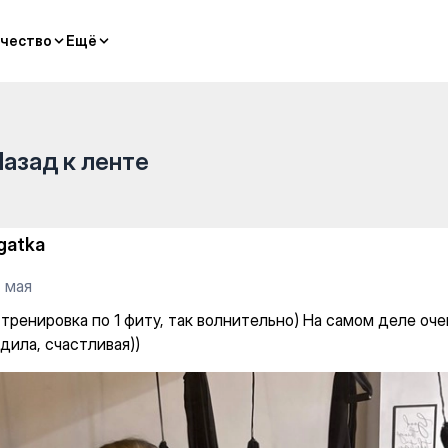
, так волнительно) На самом
чество
чество
Ещё
Ещё
Назад к ленте
gatka
 мая
 тренировка по 1 фиту, так волнительно) На самом деле оч
дила, счастливая))