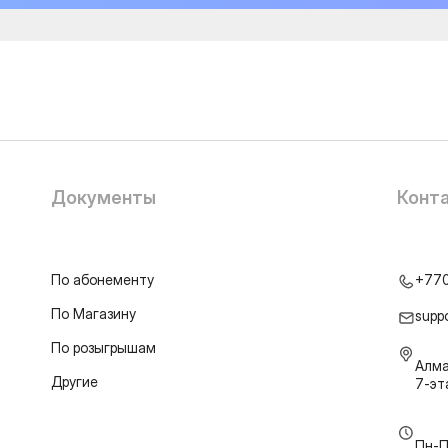
Документы
Конт
По абонементу
+77
По Магазину
supp
По розыгрышам
Алма
Другие
7-э
Пн-П