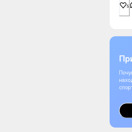
5
При
Почу
нахо
спор