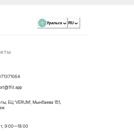
Уральск
RU
акты
071371064
ort@1fit.app
ты, БЦ 'VERUM', Мынбаева 151,
таж
т, 9:00—18:00