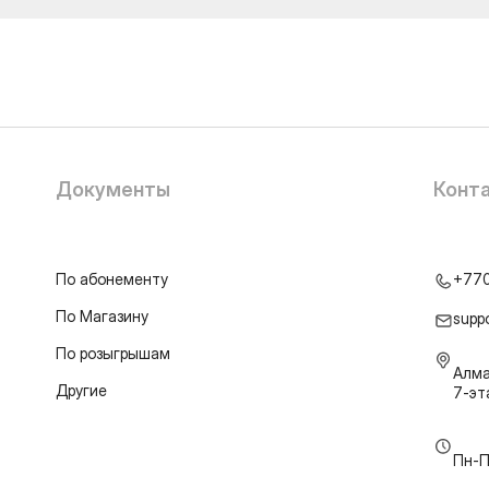
Документы
Конт
По абонементу
+77
По Магазину
supp
По розыгрышам
Алма
Другие
7-э
Пн-П