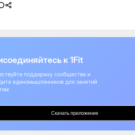
соединяйтесь к 1Fit
вствуйте поддержку сообщества и
дите единомышленников для занятий
том
Скачать приложение