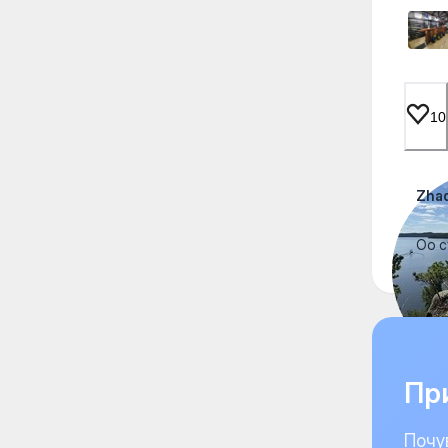
10
Zhad
Оо су
При
Почу