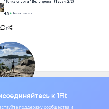
"Точка спорта " Велопрокат (Туран, 2/2)
4.9
★
Точка спорта
1
i.fit
11 мая
пер😍👍🏻🔥
соединяйтесь к 1Fit
вствуйте поддержку сообщества и