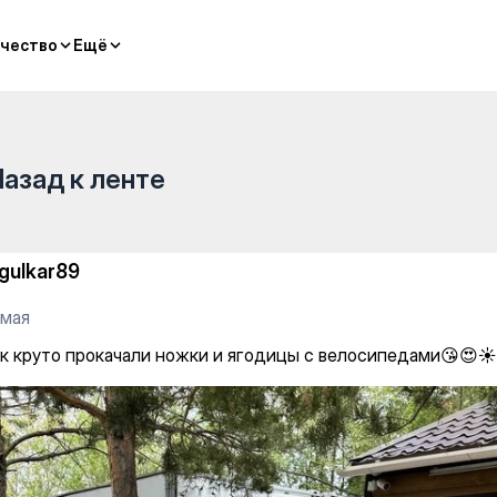
Туран, 2/2) — Equipment rent
чество
чество
Ещё
Ещё
Назад к ленте
igulkar89
 мая
ак круто прокачали ножки и ягодицы с велосипедами😘😍☀️