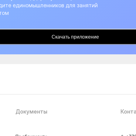
дите единомышленников для занятий
том
Скачать приложение
Документы
Конт