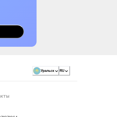
Уральск
RU
акты