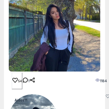
1
1184
54
Aidos11
10 мая