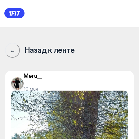
Сообщество 1Fit · 1Fit
Назад к ленте
←
Meru__
10 мая