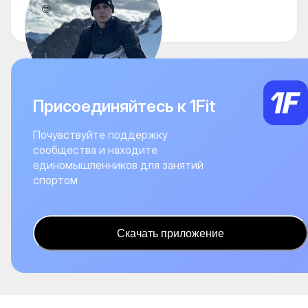
😍
Присоединяйтесь к 1Fit
Почувствуйте поддержку
сообщества и находите
единомышленников для занятий
спортом
Скачать приложение