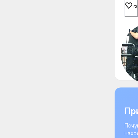
23
.han
Не м
хоро
комф
Жела
При
Почу
нахо