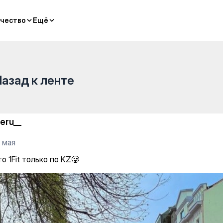
чество
чество
Ещё
Ещё
Назад к ленте
eru__
 мая
о 1Fit только по KZ🥲