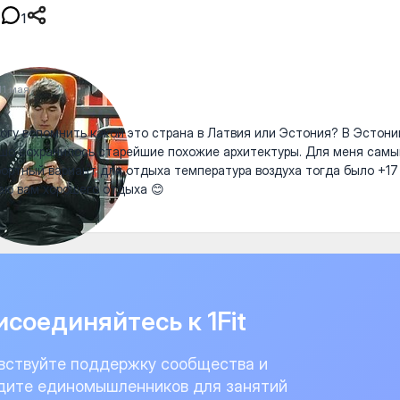
1
11 мая
огу вспомнить какой это страна в Латвия или Эстония? В Эстон
шо сохранилось старейшие похожие архитектуры. Для меня самы
ортный вариант для отдыха температура воздуха тогда было +17
ю вам хорошего отдыха 😊
соединяйтесь к 1Fit
вствуйте поддержку сообщества и
дите единомышленников для занятий