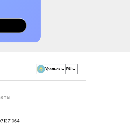
Уральск
RU
акты
071371064