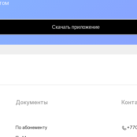
том
Скачать приложение
Документы
Конт
По абонементу
+77