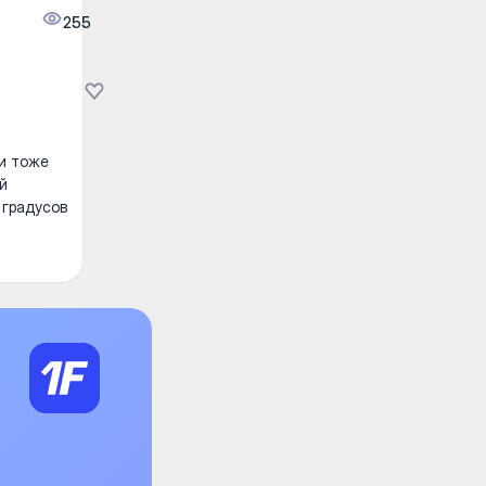
255
ии тоже
й
 градусов