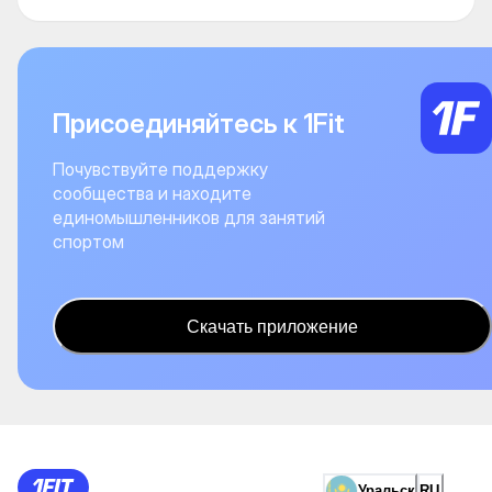
Присоединяйтесь к 1Fit
Почувствуйте поддержку
сообщества и находите
единомышленников для занятий
спортом
Скачать приложение
Уральск
RU