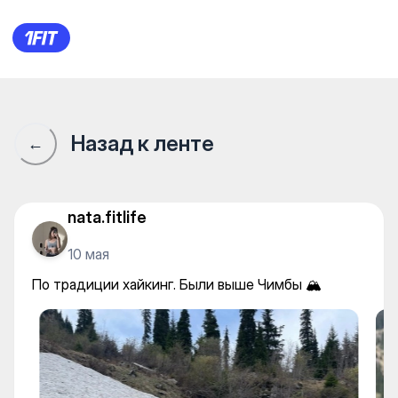
По традиции хайкинг. Были 
Назад к ленте
←
nata.fitlife
10 мая
По традиции хайкинг. Были выше Чимбы 🏔️