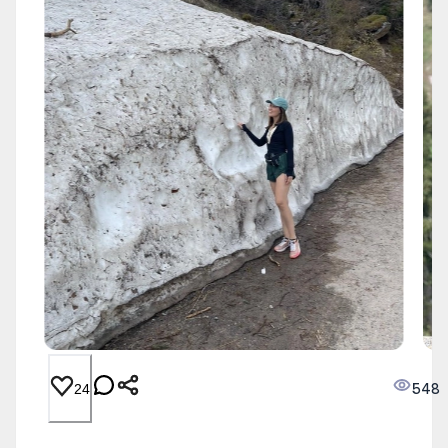
548
24