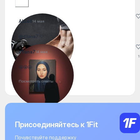
Akcell
14 мая
@d1lana7 🤍
d1lana7
14 мая
1
🤩🤩🤩
Посмотреть ответы
Присоединяйтесь к 1Fit
Почувствуйте поддержку