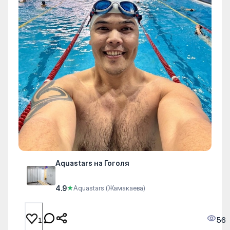
Aquastars на Гоголя
4.9
★
Aquastars (Жамакаева)
56
1