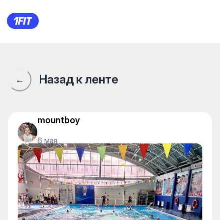
Aquastars на Гоголя — Water 
Назад к ленте
←
mountboy
6 мая