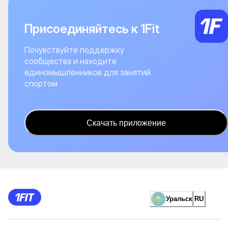
Присоединяйтесь к 1Fit
Почувствуйте поддержку
сообщества и находите
единомышленников для занятий
спортом
Скачать приложение
Уральск
RU