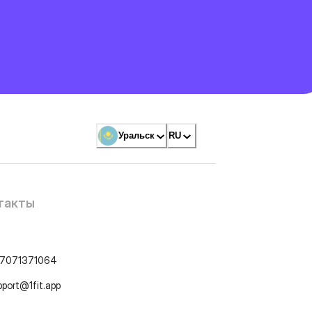
Уральск
RU
такты
7071371064
pport@1fit.app