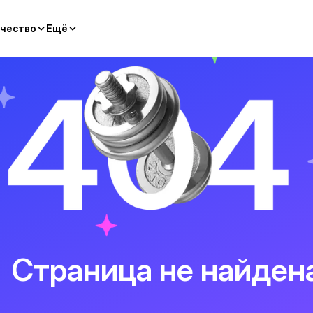
чество
Ещё
Страница не найден