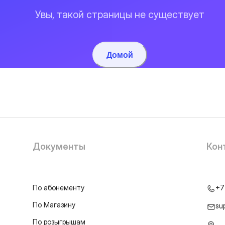
Увы, такой страницы не существует
Домой
Документы
Кон
По абонементу
+7
По Магазину
su
По розыгрышам