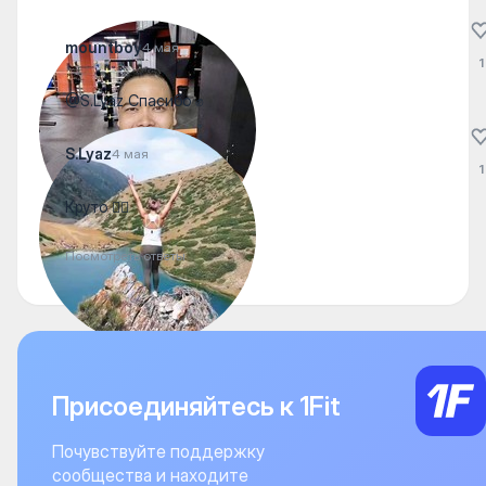
mountboy
4 мая
1
@S.Lyaz Спасибо ✊
S.Lyaz
4 мая
1
Круто 👍🏻
Посмотреть ответы
Присоединяйтесь к 1Fit
Почувствуйте поддержку
сообщества и находите