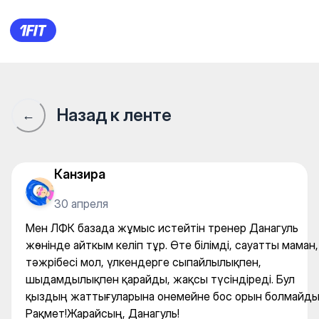
Мен ЛФК базада жұмыс истей
Назад к ленте
←
Канзира
30 апреля
Мен ЛФК базада жұмыс истейтін тренер Данагуль
жөнінде айткым келіп тұр. Өте білімді, сауатты маман,
тәжрібесі мол, үлкендерге сыпайлылықпен,
шыдамдылықпен қарайды, жақсы түсіндіреді. Бул
қыздың жаттығуларына онемейне бос орын болмайды
Рақмет!Жарайсың, Данагуль!