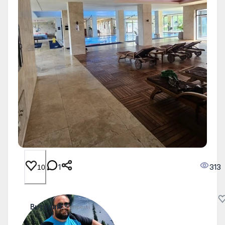
1
313
10
Виталий
27 апреля