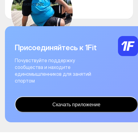
О аквастарс
Присоединяйтесь к 1Fit
Почувствуйте поддержку
сообщества и находите
единомышленников для занятий
спортом
Скачать приложение