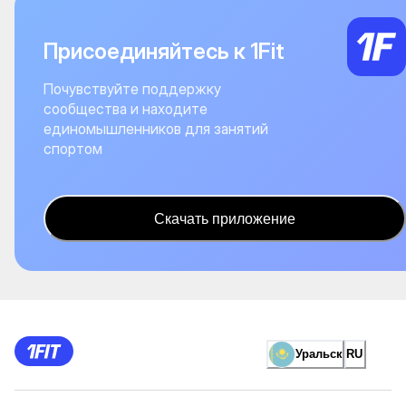
Присоединяйтесь к 1Fit
Почувствуйте поддержку
сообщества и находите
единомышленников для занятий
спортом
Скачать приложение
Уральск
RU