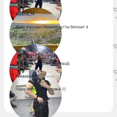
@Madina_14 Рахмет 😘🤗
Madina_14
26 апреля
1
Жаңа жасыңыз берекелі құтты болсын! 🌷
Посмотреть ответы
Nur2404
26 апреля
@Tenacious88 благодарю!🙏🤗
Tenacious88
26 апреля
1
Happy birthday🎂 здоровья ✊🏽
Посмотреть ответы