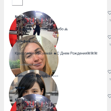
Nur2404
28 мая
1
@Зульфия Ансатова спасибо 🙏
Зульфия
27 мая
1
Красота Неописуемая 🔥С Днем Рождения🌺🌺🌺
Посмотреть ответы
Mamulya_krasatulya
6 мая
1
❤️❤️❤️
Nur2404
27 апреля