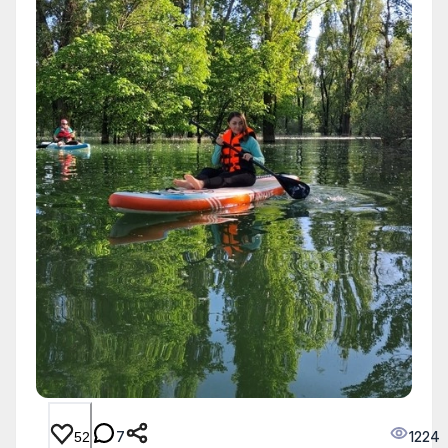
7
1224
52