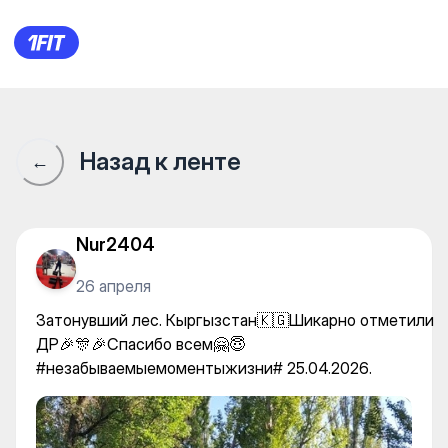
Затонувший лес. Кыргызст
Назад к ленте
←
Nur2404
26 апреля
Затонувший лес. Кыргызстан🇰🇬Шикарно отметили
ДР🎉🎊🎉Спасибо всем🤗😇
#незабываемыемоментыжизни# 25.04.2026.