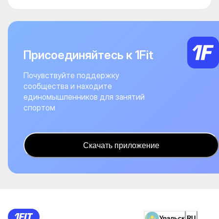
Присоединяйтесь к 1Fit
Почувствуйте поддержку
сообщества и находите
единомышленников для занятий
спортом
Скачать приложение
Уральск
RU