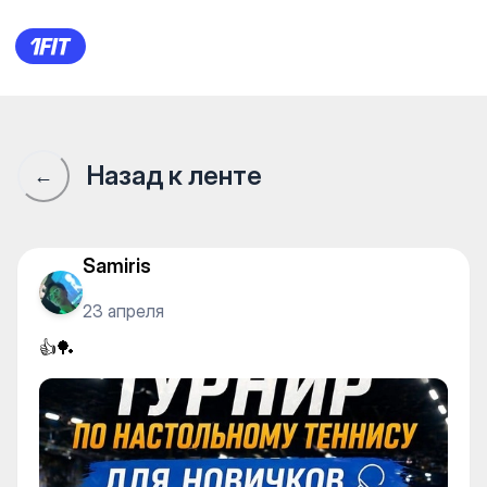
👍🏓
Назад к ленте
←
Samiris
23 апреля
👍🏓