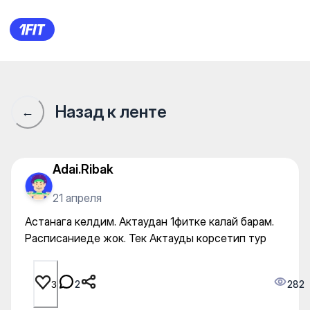
Астанага келдим. Актаудан 
Назад к ленте
←
Adai.Ribak
21 апреля
Астанага келдим. Актаудан 1фитке калай барам.
Расписаниеде жок. Тек Актауды корсетип тур
2
282
3