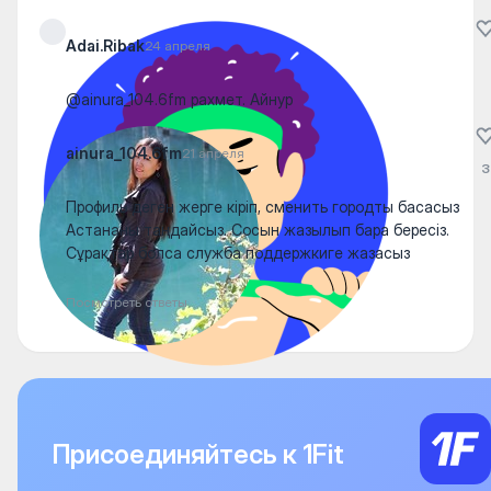
Adai.Ribak
24 апреля
@ainura_104.6fm рахмет. Айнур
ainura_104.6fm
21 апреля
3
Профиль деген жерге кіріп, сменить городты басасыз
Астананы таңдайсыз. Сосын жазылып бара бересіз.
Сұрақтар болса служба поддержкиге жазасыз
Посмотреть ответы
Присоединяйтесь к 1Fit