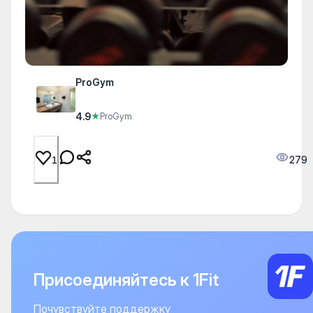
ProGym
4.9
★
ProGym
279
1
Присоединяйтесь к 1Fit
Почувствуйте поддержку