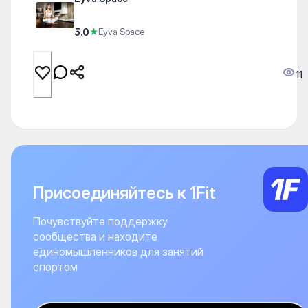
5.0
★
Eyva Space
11
Присоединяйтесь к 1Fit
Почувствуйте поддержку
сообщества и находите
единомышленников для занятий
спортом