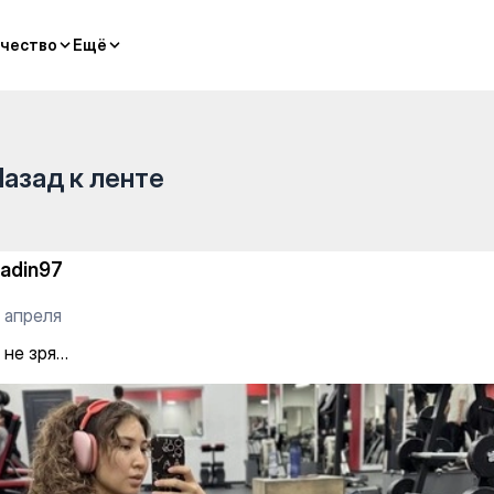
чество
чество
Ещё
Ещё
Назад к ленте
adin97
 апреля
 не зря…