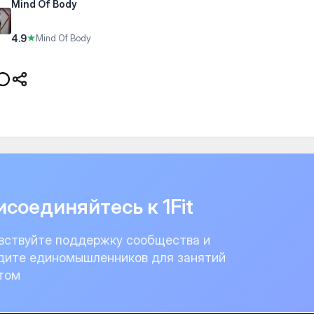
Mind Of Body
4.9
★
Mind Of Body
соединяйтесь к 1Fit
вствуйте поддержку сообщества и
дите единомышленников для занятий
том