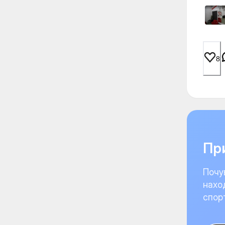
8
При
Почу
нахо
спор