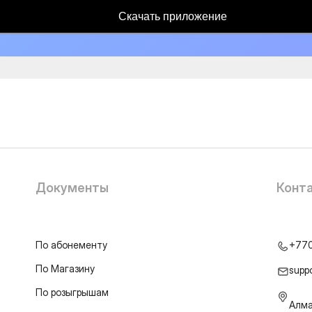
Скачать приложение
Документы
Конт
По абонементу
+77
По Магазину
supp
По розыгрышам
Алма