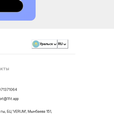
Уральск
RU
акты
071371064
ort@1fit.app
ты, БЦ 'VERUM', Мынбаева 151,