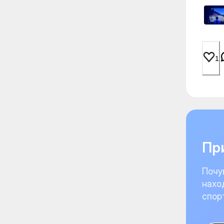
1
При
Почу
нахо
спор