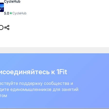
CycleHub
5.0
★
CycleHub
соединяйтесь к 1Fit
вствуйте поддержку сообщества и
дите единомышленников для занятий
том