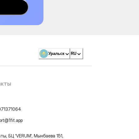
Уральск
RU
акты
071371064
ort@1fit.app
ты, БЦ 'VERUM', Мынбаева 151,