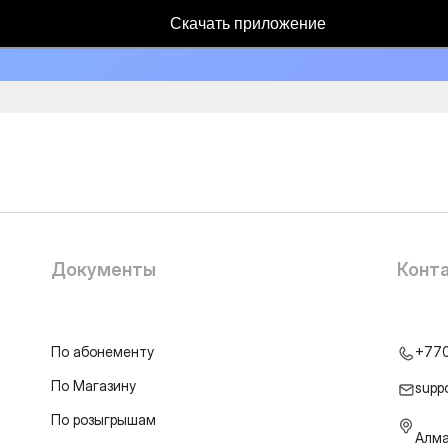
Скачать приложение
Документы
Конт
По абонементу
+77
По Магазину
supp
По розыгрышам
Алма