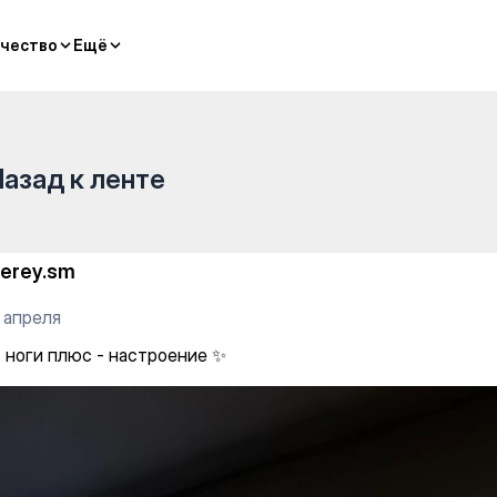
чество
чество
Ещё
Ещё
Назад к ленте
erey.sm
 апреля
- ноги плюс - настроение ✨