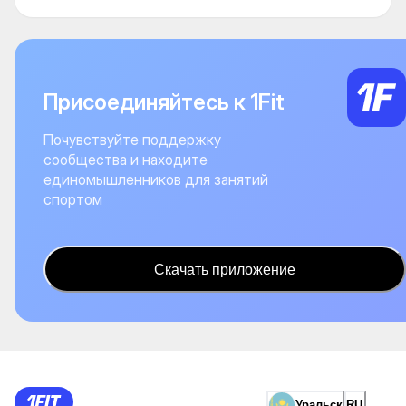
Присоединяйтесь к 1Fit
Почувствуйте поддержку
сообщества и находите
единомышленников для занятий
спортом
Скачать приложение
Уральск
RU