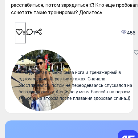
расслабиться, потом зарядиться 💥 Кто еще пробовал
сочетать такие тренировки? Делитесь
1
455
8
_Zhaskairat_
15 апреля
Я когда бегал у меня была йога и тренажерный в
одном здании на разных этажах. Сначала
расстягивался, потом не переодевааясь спускался на
беговую дорожку. А сейчас у меня бассейн на первом
этаже, а на втором после плавания здоровая спина..))