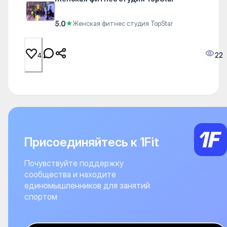
5.0
★
Женская фитнес студия TopStar
22
4
Присоединяйтесь к 1Fit
Почувствуйте поддержку
сообщества и находите
единомышленников для занятий
спортом