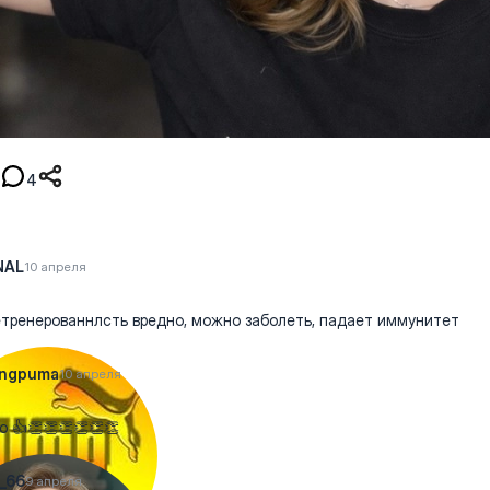
4
NAL
10 апреля
тренерованнлсть вредно, можно заболеть, падает иммунитет
ongpuma
10 апреля
о 👍👏👏👏👏👏👏
_66
9 апреля