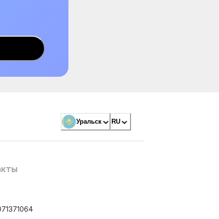
Уральск
RU
акты
071371064