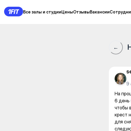
На прошлой неделе почти смо
Все залы и студии
Все залы и студии
Цены
Цены
Отзывы
Отзывы
Вакансии
Вакансии
Сотрудни
Сотрудни
←
s
9
На про
6 день
чтобы в
крест н
для сня
следую