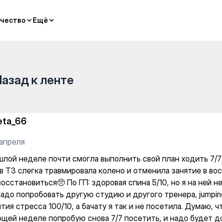
гла выполнить свой план ход
чество
чество
Ещё
Ещё
Назад к ленте
eta_66
 апреля
шлой неделе почти смогла выполнить свой план ходить 7/7 
 в ТЗ слегка травмировала колено и отменила занятие в во
осстановиться🥺 По ГП: здоровая спина 5/10, но я на ней н
адо попробовать другую студию и другого тренера, jumping
тия стресса 100/10, а бачату я так и не посетила. Думаю, ч
щей неделе попробую снова 7/7 посетить, и надо будет д