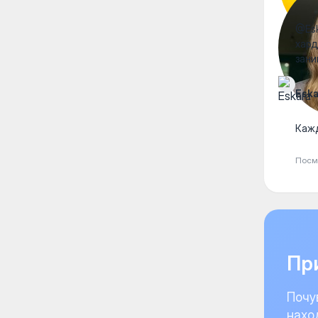
@Esk
хард
зани
Eska
Кажд
Посм
При
Почу
нахо