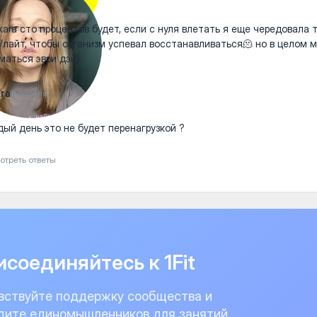
ara сто процентов будет, если с нуля влетать я еще чередовала 
/лайт, чтобы организм успевал восстанавливаться🫠 но в целом 
маться эври дэй)
ra
9 апреля
ый день это не будет перенагрузкой ?
отреть ответы
соединяйтесь к 1Fit
вствуйте поддержку сообщества и
дите единомышленников для занятий