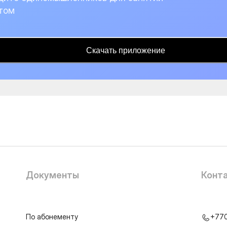
том
Скачать приложение
Документы
Конт
По абонементу
+77