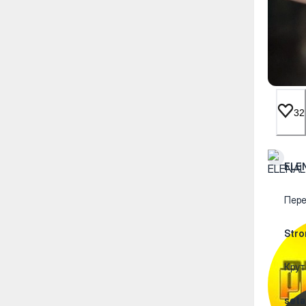
32
ELE
Пере
Str
Крут
seta