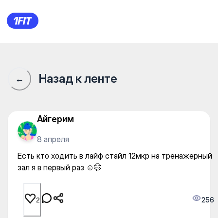
Есть кто ходить в лайф стай
Назад к ленте
←
Айгерим
8 апреля
Есть кто ходить в лайф стайл 12мкр на тренажерный
зал я в первый раз ☺️🤭
256
2