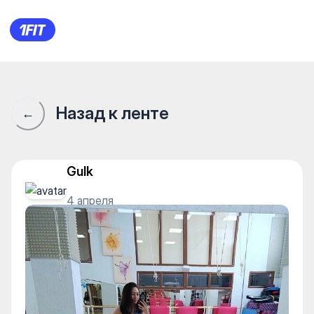
Solo Way studio — Yoga
Назад к ленте
←
Gulk
4 апреля