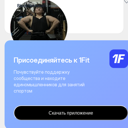
BlackSkeleton
2 июня
😍
Присоединяйтесь к 1Fit
Почувствуйте поддержку
сообщества и находите
единомышленников для занятий
спортом
Скачать приложение