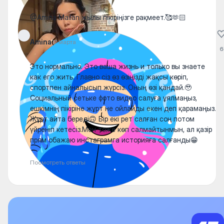
@Amina Mailan жылы пікіріңізге рақмеет.🥰🫶🏻
Amina
17 марта
6
Это нормально. Это ваша жизнь и только вы знаете
как его жить. Главно сіз өз өзіңізді жақсы көріп,
спортпен айналысып жүрсіз. Оның өзі қандай.🥹
Социальный сетьке фото видео салуға ұялмаңыз,
ешкімнің пікіріне жұрт не ойлайды екен деп қарамаңыз.
Жұрт айта береді🙃 Бір екі рет салған соң потом
үйреніп кетесіз.Мен тоже көп салмайтынмын, ал қазір
прям обажаю инстаграмга историяға салғанды😁
Посмотреть ответы