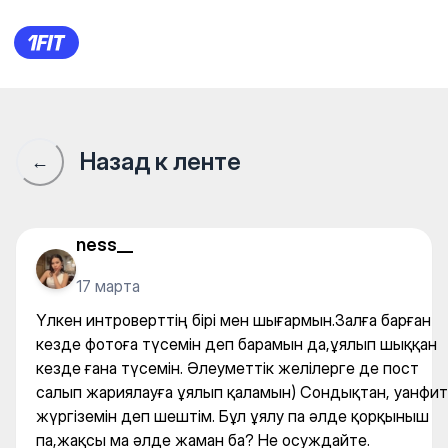
Үлкен интроверттің бірі ме
Назад к ленте
←
ness__
17 марта
Үлкен интроверттің бірі мен шығармын.Залға барған
кезде фотоға түсемін деп барамын да,ұялып шыққан
кезде ғана түсемін. Әлеуметтік желілерге де пост
салып жариялауға ұялып қаламын) Сондықтан, уанфит
жүргіземін деп шештім. Бұл ұялу па әлде қорқыныш
па,жақсы ма әлде жаман ба? Не осуждайте.