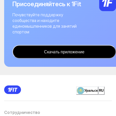
Присоединяйтесь к 1Fit
Почувствуйте поддержку
сообщества и находите
единомышленников для занятий
спортом
Скачать приложение
Уральск
RU
Сотрудничество