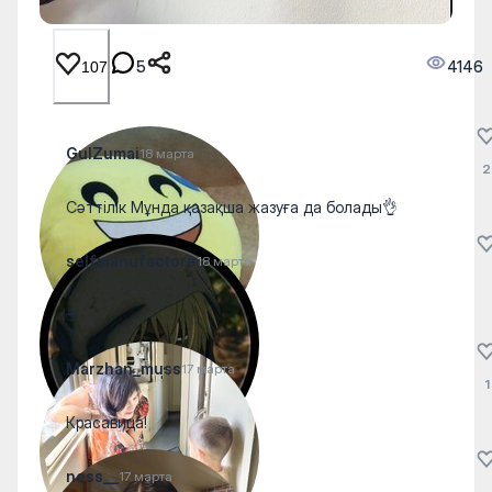
5
4146
107
GulZumai
18 марта
2
Сәттілік Мұнда қазақша жазуға да болады👌
selfmanufactore
18 марта
☕️
Marzhan_muss
17 марта
1
Красавица!
ness__
17 марта