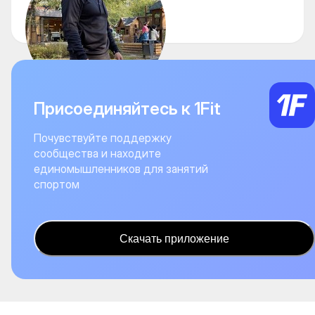
🏹
Присоединяйтесь к 1Fit
Почувствуйте поддержку
сообщества и находите
единомышленников для занятий
спортом
Скачать приложение