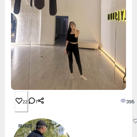
1
395
22
RUS89
24 марта