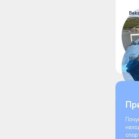
Beks
🤚
_Rai
Маға
При
Почу
нахо
спор