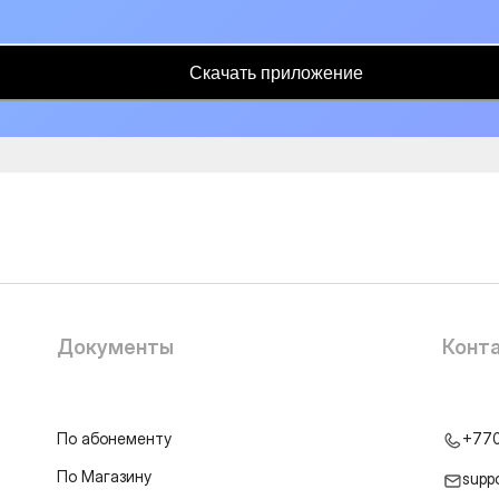
Скачать приложение
Документы
Конт
По абонементу
+77
По Магазину
supp