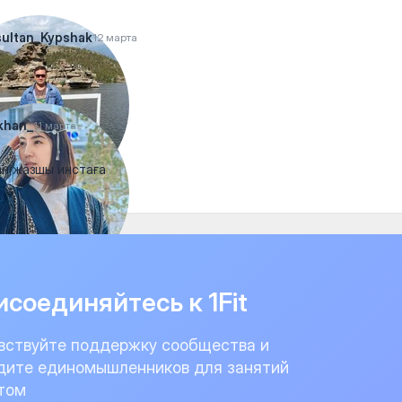
ultan_Kypshak
12 марта
khan_
11 марта
н жазшы инстаға
соединяйтесь к 1Fit
вствуйте поддержку сообщества и
дите единомышленников для занятий
том