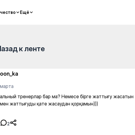
р ма? Немесе бірге жаттығу
чество
чество
Ещё
Ещё
Назад к ленте
oon_ka
 марта
альный тренерлар бар ма? Немесе бірге жаттығу жасатын
 мен жаттығуды қате жасаудан қорқамын)))
2