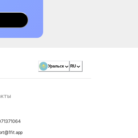
Уральск
RU
акты
071371064
ort@1fit.app