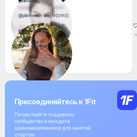
_Saltanat_
9 марта
@plkhnvdsh 🫶🏻🫶🏻🫶🏻
plkhnvdsh
9 марта
1
И вас с праздником! 🌷
Посмотреть ответы
Присоединяйтесь к 1Fit
Почувствуйте поддержку
сообщества и находите
единомышленников для занятий
спортом