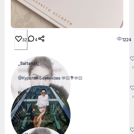
4
1224
32
_Saltanat_
11 марта
1
@Куралай Баубекова 🫶🏻💐🫶🏻
Куралай
10 марта
1
Бірге болсын!🤩🥰
Посмотреть ответы