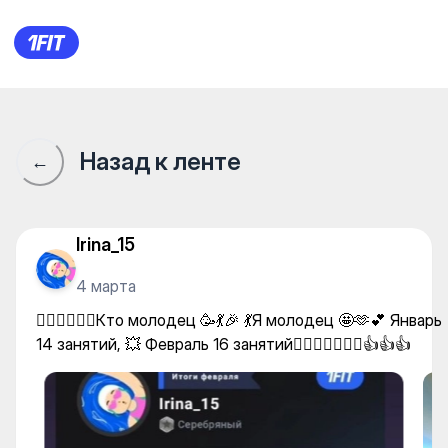
🏋️‍♀️🤸‍♀️🧘‍♀️Кто молодец 🥳
Назад к ленте
←
Irina_15
4 марта
🏋️‍♀️🤸‍♀️🧘‍♀️Кто молодец 🥳💃🎉 💃Я молодец 🤩🫶💕 Январь
14 занятий, 💥 Февраль 16 занятий🏋️‍♀️🤸‍♀️🧘‍♀️🎉👍👍👍