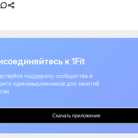
соединяйтесь к 1Fit
вствуйте поддержку сообщества и
дите единомышленников для занятий
том
Скачать приложение