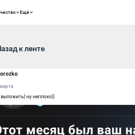
о))
чество
чество
Ещё
Ещё
Назад к ленте
orozko
 марта
 выложить) ну неплохо))