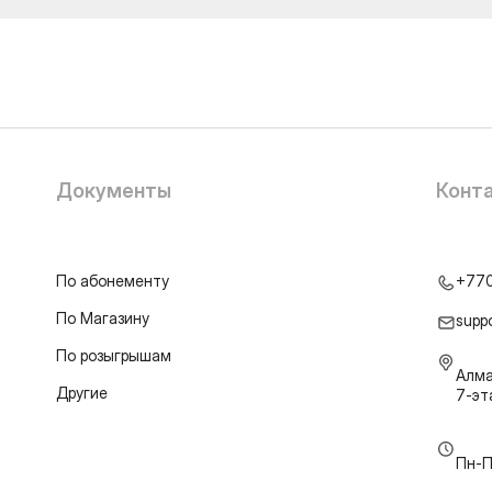
Документы
Конт
По абонементу
+77
По Магазину
supp
По розыгрышам
Алма
Другие
7-э
Пн-П