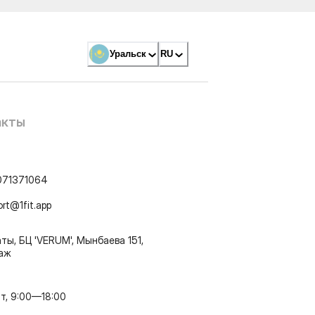
Уральск
RU
акты
071371064
ort@1fit.app
ты, БЦ 'VERUM', Мынбаева 151,
таж
т, 9:00—18:00