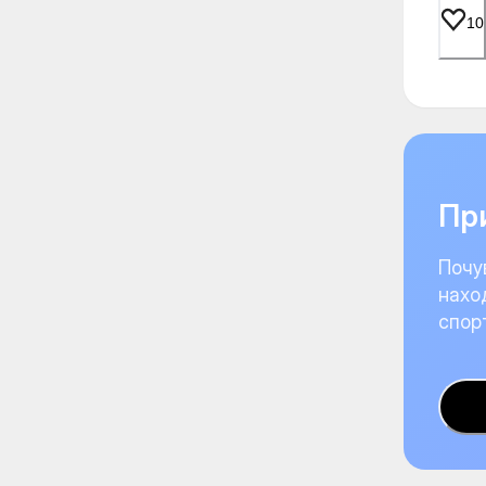
10
При
Почу
нахо
спор