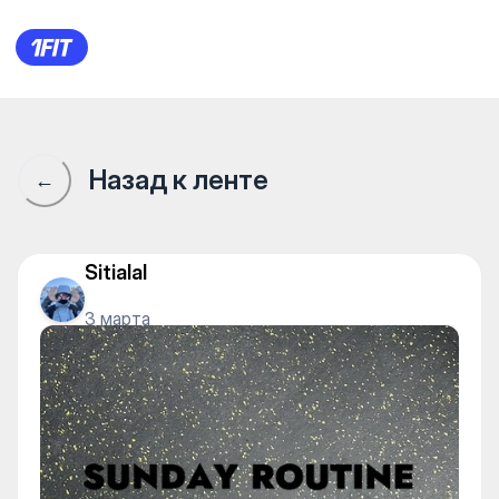
Сообщество 1Fit · 1Fit
Назад к ленте
←
Sitialal
3 марта