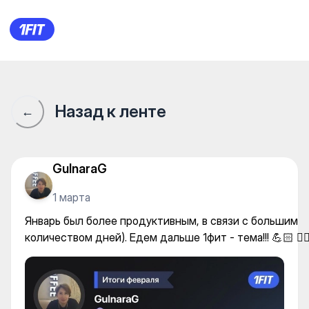
Январь был более продуктив
Назад к ленте
←
GulnaraG
1 марта
Январь был более продуктивным, в связи с большим
количеством дней). Едем дальше 1фит - тема!!! 💪🏻 🏋️‍♀